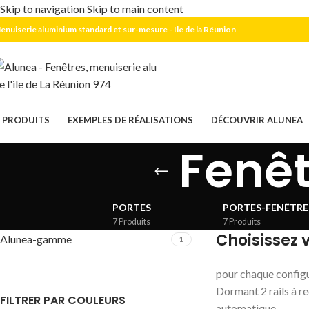
Skip to navigation
Skip to main content
enuiserie aluminium standard et sur-mesure - Ile de la Réunion
PRODUITS
EXEMPLES DE RÉALISATIONS
DÉCOUVRIR ALUNEA
Fenêt
PORTES
PORTES-FENÊTRES
7 Produits
7 Produits
Choisissez 
Alunea-gamme
1
pour chaque configu
Dormant 2 rails à r
FILTRER PAR COULEURS
automatique.