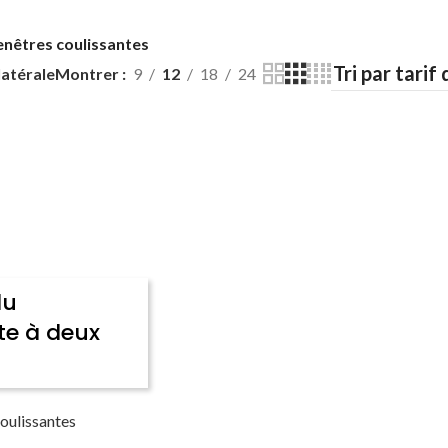
enêtres coulissantes
latérale
Montrer
9
12
18
24
lu
te à deux
oulissantes