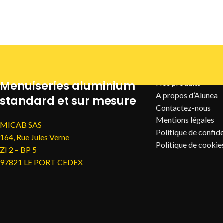
INFORMATIONS U
Nos produits
Menuiseries aluminium
A propos d’Alunea
standard et sur mesure
Contactez-nous
Mentions légales
MICAB SAS
Politique de confide
164, Rue Jules Verne
Politique de cookie
ZI 2 – BP 5
97821 LE PORT CEDEX