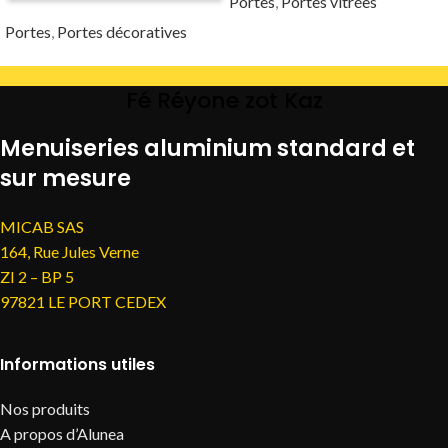
Portes
,
Portes vitrées
Portes
,
Portes décoratives
Fé Réyone zot Kaz
Menuiseries aluminium standard et
sur mesure
MICAB SAS
164, Rue Jules Verne
ZI 2 – BP 5
97821 LE PORT CEDEX
Informations utiles
Nos produits
A propos d’Alunea