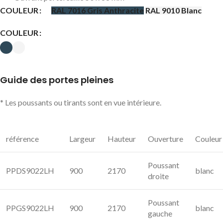
COULEUR
RAL 7016 Gris Anthracite
RAL 9010 Blanc
COULEUR
Guide des portes pleines
* Les poussants ou tirants sont en vue intérieure.
référence
Largeur
Hauteur
Ouverture
Couleur
Poussant
PPDS9022LH
900
2170
blanc
droite
Poussant
PPGS9022LH
900
2170
blanc
gauche