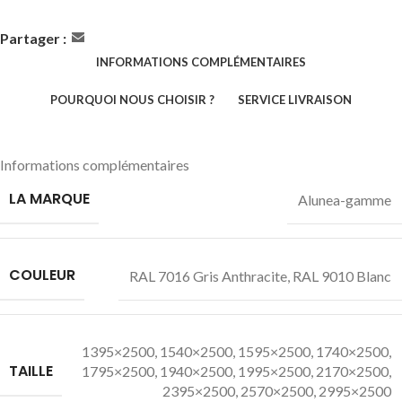
Partager :
INFORMATIONS COMPLÉMENTAIRES
POURQUOI NOUS CHOISIR ?
SERVICE LIVRAISON
Informations complémentaires
LA MARQUE
Alunea-gamme
COULEUR
RAL 7016 Gris Anthracite
,
RAL 9010 Blanc
1395×2500
,
1540×2500
,
1595×2500
,
1740×2500
,
TAILLE
1795×2500
,
1940×2500
,
1995×2500
,
2170×2500
,
2395×2500
,
2570×2500
,
2995×2500