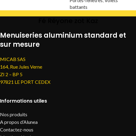
Portes-fenêtres
,
Volets
battants
Fé Réyone zot Kaz
Menuiseries aluminium standard et
sur mesure
MICAB SAS
164, Rue Jules Verne
ZI 2 – BP 5
97821 LE PORT CEDEX
Informations utiles
Nos produits
A propos d’Alunea
Contactez-nous